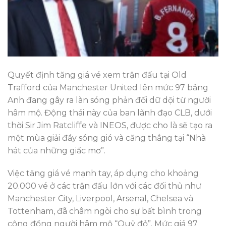
Quyết định tăng giá vé xem trận đấu tại Old
Trafford của Manchester United lên mức 97 bảng
Anh đang gây ra làn sóng phản đối dữ dội từ người
hâm mộ. Động thái này của ban lãnh đạo CLB, dưới
thời Sir Jim Ratcliffe và INEOS, được cho là sẽ tạo ra
một mùa giải đầy sóng gió và căng thẳng tại “Nhà
hát của những giấc mơ”.
Việc tăng giá vé mạnh tay, áp dụng cho khoảng
20.000 vé ở các trận đấu lớn với các đối thủ như
Manchester City, Liverpool, Arsenal, Chelsea và
Tottenham, đã châm ngòi cho sự bất bình trong
cộng đồng người hâm mộ “Quỷ đỏ”. Mức giá 97