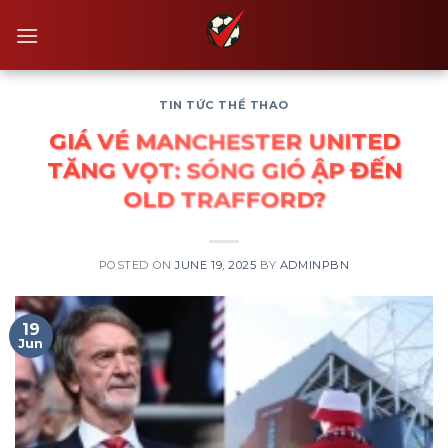
Skip
to
content
TIN TỨC THỂ THAO
GIÁ VÉ MANCHESTER UNITED
TĂNG VỌT: SÓNG GIÓ ẬP ĐẾN
OLD TRAFFORD?
POSTED ON
JUNE 19, 2025
BY
ADMINPBN
19
Jun