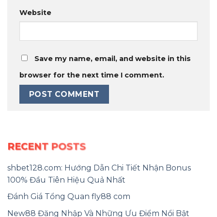
Website
Save my name, email, and website in this
browser for the next time I comment.
RECENT POSTS
shbet128.com: Hướng Dẫn Chi Tiết Nhận Bonus
100% Đầu Tiên Hiệu Quả Nhất
Đánh Giá Tổng Quan fly88 com
New88 Đăng Nhập Và Những Ưu Điểm Nổi Bật