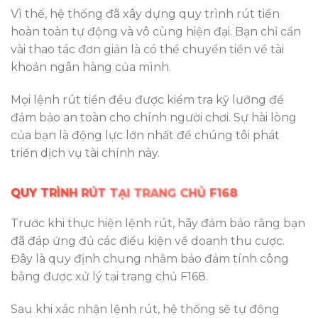
Vì thế, hệ thống đã xây dựng quy trình rút tiền
hoàn toàn tự động và vô cùng hiện đại. Bạn chỉ cần
vài thao tác đơn giản là có thể chuyển tiền về tài
khoản ngân hàng của mình.
Mọi lệnh rút tiền đều được kiểm tra kỹ lưỡng để
đảm bảo an toàn cho chính người chơi. Sự hài lòng
của bạn là động lực lớn nhất để chúng tôi phát
triển dịch vụ tài chính này.
QUY TRÌNH RÚT TẠI TRANG CHỦ F168
Trước khi thực hiện lệnh rút, hãy đảm bảo rằng bạn
đã đáp ứng đủ các điều kiện về doanh thu cược.
Đây là quy định chung nhằm bảo đảm tính công
bằng được xử lý tại trang chủ F168.
Sau khi xác nhận lệnh rút, hệ thống sẽ tự động