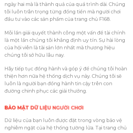
ngày hai mà là thành quả của quá trình dài. Chúng
tôi luôn trân trọng từng đồng tiền mà người chơi
đầu tư vào các sản phẩm của trang chủ F168.
Mỗi lần giải quyết thành công một vấn đề tài chính
là một lần chúng tôi khẳng định uy tín. Sự hài lòng
của hội viên là tài sản lớn nhất mà thương hiệu
chúng tôi sở hữu lâu nay.
Hãy tiếp tục đồng hành và góp ý để chúng tôi hoàn
thiện hơn nữa hệ thống dịch vụ này. Chúng tôi sẽ
luôn là người bạn đồng hành tin cậy trên con
đường chinh phục các giải thưởng.
BẢO MẬT DỮ LIỆU NGƯỜI CHƠI
Dữ liệu của bạn luôn được đặt trong vòng bảo vệ
nghiêm ngặt của hệ thống tường lửa. Tại trang chủ