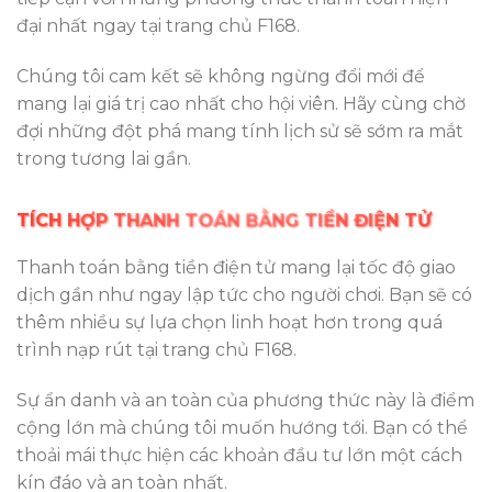
đại nhất ngay tại trang chủ F168.
Chúng tôi cam kết sẽ không ngừng đổi mới để
mang lại giá trị cao nhất cho hội viên. Hãy cùng chờ
đợi những đột phá mang tính lịch sử sẽ sớm ra mắt
trong tương lai gần.
TÍCH HỢP THANH TOÁN BẰNG TIỀN ĐIỆN TỬ
Thanh toán bằng tiền điện tử mang lại tốc độ giao
dịch gần như ngay lập tức cho người chơi. Bạn sẽ có
thêm nhiều sự lựa chọn linh hoạt hơn trong quá
trình nạp rút tại trang chủ F168.
Sự ẩn danh và an toàn của phương thức này là điểm
cộng lớn mà chúng tôi muốn hướng tới. Bạn có thể
thoải mái thực hiện các khoản đầu tư lớn một cách
kín đáo và an toàn nhất.