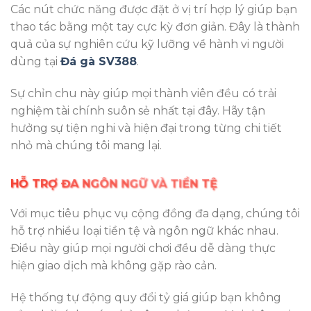
Các nút chức năng được đặt ở vị trí hợp lý giúp bạn
thao tác bằng một tay cực kỳ đơn giản. Đây là thành
quả của sự nghiên cứu kỹ lưỡng về hành vi người
dùng tại
Đá gà SV388
.
Sự chỉn chu này giúp mọi thành viên đều có trải
nghiệm tài chính suôn sẻ nhất tại đây. Hãy tận
hưởng sự tiện nghi và hiện đại trong từng chi tiết
nhỏ mà chúng tôi mang lại.
HỖ TRỢ ĐA NGÔN NGỮ VÀ TIỀN TỆ
Với mục tiêu phục vụ cộng đồng đa dạng, chúng tôi
hỗ trợ nhiều loại tiền tệ và ngôn ngữ khác nhau.
Điều này giúp mọi người chơi đều dễ dàng thực
hiện giao dịch mà không gặp rào cản.
Hệ thống tự động quy đổi tỷ giá giúp bạn không