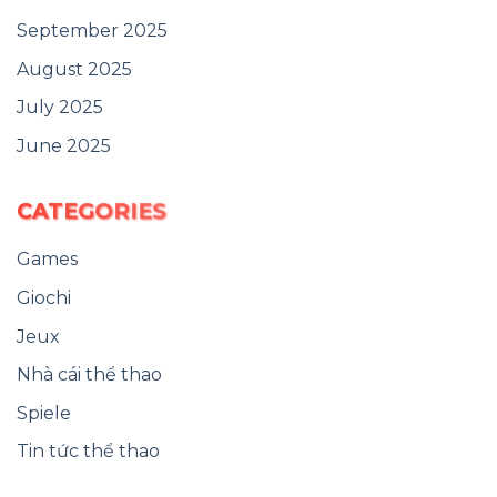
September 2025
August 2025
July 2025
June 2025
CATEGORIES
Games
Giochi
Jeux
Nhà cái thể thao
Spiele
Tin tức thể thao