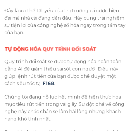
Đây là xu thế tất yếu của thị trường cá cược hiện
đại mà nhà cái đang dẫn đầu. Hãy cùng trải nghiệm
sự tiện lợi của công nghệ số hóa ngay trong tầm tay
của bạn.
TỰ ĐỘNG HÓA QUY TRÌNH ĐỐI SOÁT
Quy trình đối soát sẽ được tự động hóa hoàn toàn
bằng AI để giảm thiểu sai sót con người. Điều này
giúp lệnh rút tiền của bạn được phê duyệt một
cách siêu tốc tại
F168
.
Chúng tôi đang nỗ lực hết mình để hiện thực hóa
mục tiêu rút tiền trong vài giây. Sự đột phá về công
nghệ này chắc chắn sẽ làm hài lòng những khách
hàng khó tính nhất.