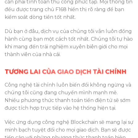
cần phải tính toán thủ công phức tạp. Mọi thông tin
đều được trang chủ F168 hiển thị rõ ràng để bạn
kiểm soát dòng tiền tốt nhất.
Dù bạn ở đâu, dịch vụ của chúng tôi vẫn luôn đồng
hành cùng bạn một cách tốt nhất. Chúng tôi tự hào
khi mang đến trải nghiệm xuyên biên giới cho mọi
thành viên của nhà cái.
TƯƠNG LAI CỦA GIAO DỊCH TÀI CHÍNH
Công nghệ tài chính luôn biến đổi không ngừng và
chúng tôi cũng đang chuyển mình mạnh mẽ.
Nhiều phương thức thanh toán tiền điện tử sẽ sớm
được tích hợp trực tiếp vào hệ thống hiện tại.
Việc ứng dụng công nghệ Blockchain sẽ mang lại sự
minh bạch tuyệt đối cho mọi giao dịch. Bạn sẽ được
tiếp cận với những phương thức thanh toán hiện