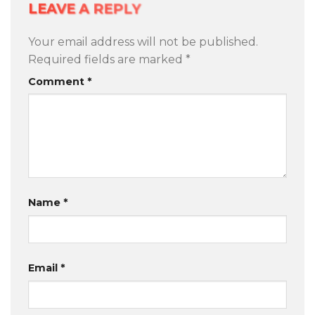
LEAVE A REPLY
Your email address will not be published.
Required fields are marked
*
Comment
*
Name
*
Email
*