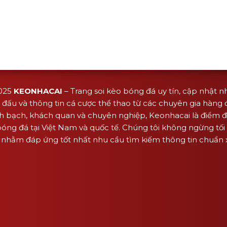
025
KEONHACAI
– Trang soi kèo bóng đá uy tín, cập nhật n
 đấu và thông tin cá cược thể thao từ các chuyên gia hàng 
h bạch, khách quan và chuyên nghiệp, Keonhacai là điểm 
óng đá tại Việt Nam và quốc tế. Chúng tôi không ngừng tối ư
 nhằm đáp ứng tốt nhất nhu cầu tìm kiếm thông tin chuẩn xá