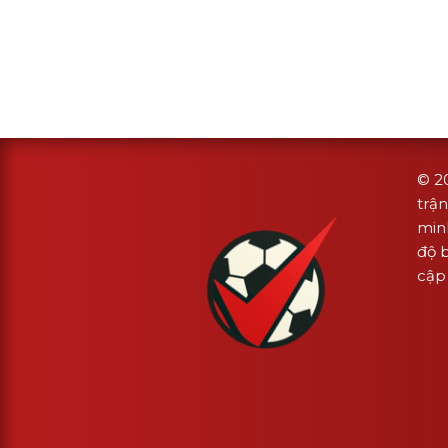
© 2
trận
min
độ b
cập