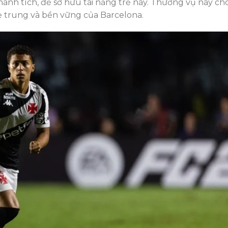
hành tích, để sở hữu tài năng trẻ này. Thương vụ này ch
ẻ trung và bền vững của Barcelona.