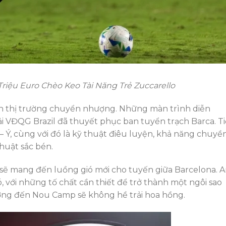
Triệu Euro Chèo Keo Tài Năng Trẻ Zuccarello
rên thị trường chuyển nhượng. Những màn trình diễn
iải VĐQG Brazil đã thuyết phục ban tuyển trạch Barca. T
 – Ý, cùng với đó là kỹ thuật điêu luyện, khả năng chuyề
huật sắc bén.
 sẽ mang đến luồng gió mới cho tuyến giữa Barcelona. 
, với những tố chất cần thiết để trở thành một ngôi sao
ường đến Nou Camp sẽ không hề trải hoa hồng.