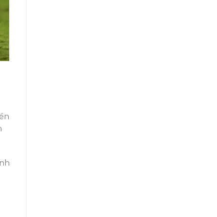
iền
n
Anh