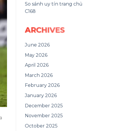
So sánh uy tín trang chủ
C168
ARCHIVES
June 2026
May 2026
April 2026
March 2026
February 2026
January 2026
December 2025
November 2025
a
October 2025