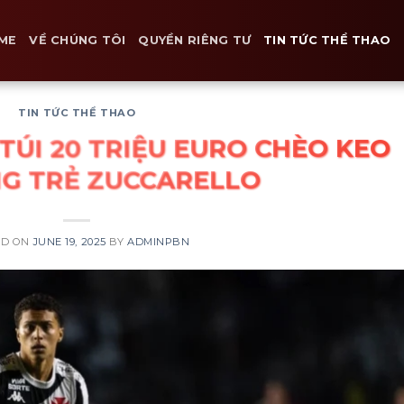
ME
VỀ CHÚNG TÔI
QUYỀN RIÊNG TƯ
TIN TỨC THỂ THAO
TIN TỨC THỂ THAO
ÚI 20 TRIỆU EURO CHÈO KEO
NG TRẺ ZUCCARELLO
ED ON
JUNE 19, 2025
BY
ADMINPBN