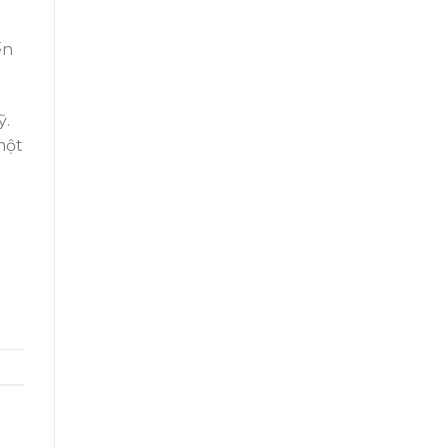
ến
ỹ.
một