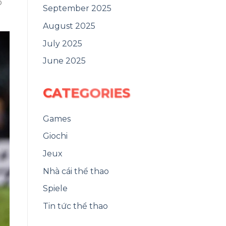
o
September 2025
August 2025
July 2025
June 2025
CATEGORIES
Games
Giochi
Jeux
Nhà cái thể thao
Spiele
Tin tức thể thao