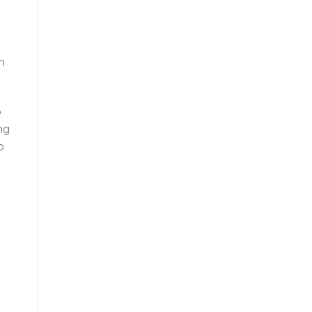
h
p
ng
o