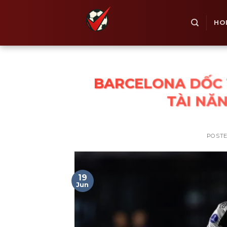
Skip
to
HO
content
BARCELONA DỐC T
TÀI NĂ
POST
19
Jun