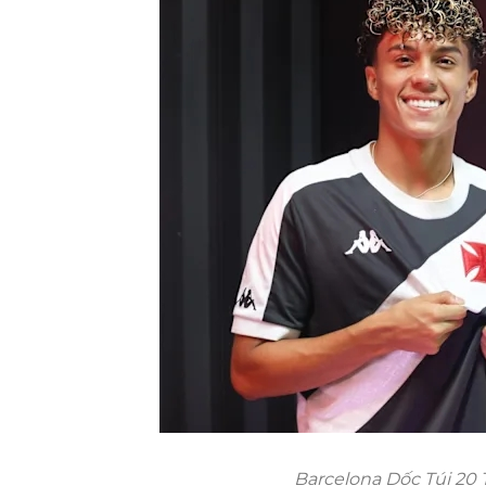
Barcelona Dốc Túi 20 