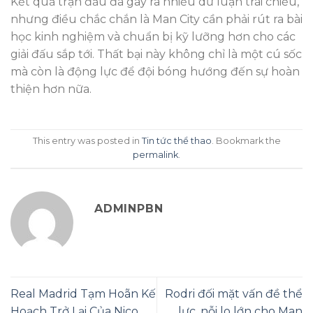
Kết quả trận đấu đã gây ra nhiều dư luận trái chiều,
nhưng điều chắc chắn là Man City cần phải rút ra bài
học kinh nghiệm và chuẩn bị kỹ lưỡng hơn cho các
giải đấu sắp tới. Thất bại này không chỉ là một cú sốc
mà còn là động lực để đội bóng hướng đến sự hoàn
thiện hơn nữa.
This entry was posted in
Tin tức thể thao
. Bookmark the
permalink
.
ADMINPBN
Real Madrid Tạm Hoãn Kế
Rodri đối mặt vấn đề thể
Hoạch Trở Lại Của Nico
lực, nỗi lo lớn cho Man