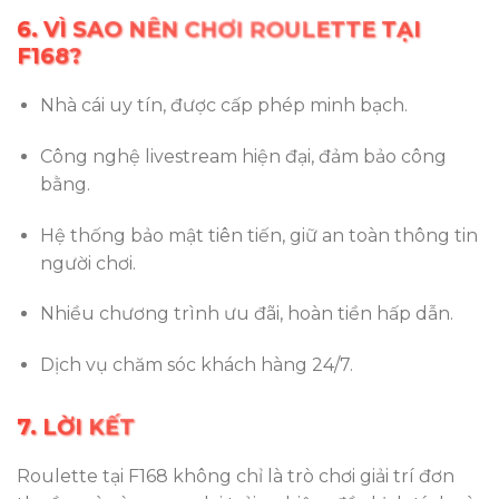
6. VÌ SAO NÊN CHƠI ROULETTE TẠI
F168?
Nhà cái uy tín, được cấp phép minh bạch.
Công nghệ livestream hiện đại, đảm bảo công
bằng.
Hệ thống bảo mật tiên tiến, giữ an toàn thông tin
người chơi.
Nhiều chương trình ưu đãi, hoàn tiền hấp dẫn.
Dịch vụ chăm sóc khách hàng 24/7.
7. LỜI KẾT
Roulette tại F168 không chỉ là trò chơi giải trí đơn