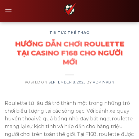
Skip
to
content
TIN TỨC THỂ THAO
HƯỚNG DẪN CHƠI ROULETTE
TẠI CASINO F168 CHO NGƯỜI
MỚI
POSTED ON
SEPTEMBER 8, 2025
BY
ADMINPBN
Roulette từ lâu đã trở thành một trong những trò
chơi biểu tượng tại các sòng bạc. Với bánh xe quay
huyền thoại và quả bóng nhỏ đầy bất ngờ, roulette
mang lại sự kịch tính và hấp dẫn cho hàng triệu
người chơi trên toàn thế giới. Tại F168, roulette được