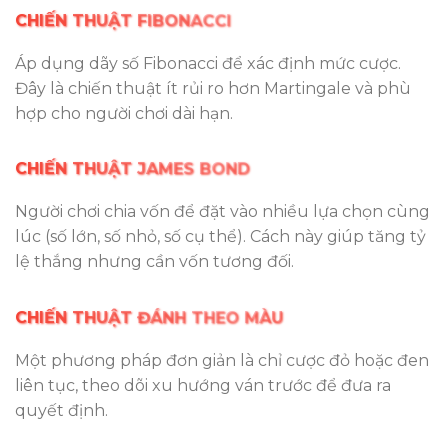
CHIẾN THUẬT FIBONACCI
Áp dụng dãy số Fibonacci để xác định mức cược.
Đây là chiến thuật ít rủi ro hơn Martingale và phù
hợp cho người chơi dài hạn.
CHIẾN THUẬT JAMES BOND
Người chơi chia vốn để đặt vào nhiều lựa chọn cùng
lúc (số lớn, số nhỏ, số cụ thể). Cách này giúp tăng tỷ
lệ thắng nhưng cần vốn tương đối.
CHIẾN THUẬT ĐÁNH THEO MÀU
Một phương pháp đơn giản là chỉ cược đỏ hoặc đen
liên tục, theo dõi xu hướng ván trước để đưa ra
quyết định.