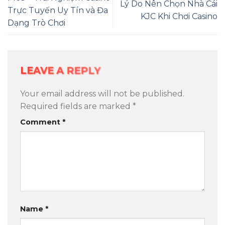
Lý Do Nên Chọn Nhà Cái
Trực Tuyến Uy Tín và Đa
KJC Khi Chơi Casino
Dạng Trò Chơi
LEAVE A REPLY
Your email address will not be published.
Required fields are marked
*
Comment
*
Name
*