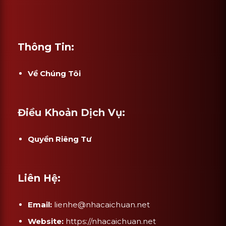
Thông Tin:
Về Chúng Tôi
Điều Khoản Dịch Vụ:
Quyền Riêng Tư
Liên Hệ:
Email:
lienhe@nhacaichuan.net
Website:
https://nhacaichuan.net