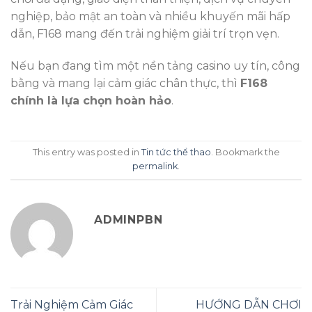
nghiệp, bảo mật an toàn và nhiều khuyến mãi hấp
dẫn, F168 mang đến trải nghiệm giải trí trọn vẹn.
Nếu bạn đang tìm một nền tảng casino uy tín, công
bằng và mang lại cảm giác chân thực, thì
F168
chính là lựa chọn hoàn hảo
.
This entry was posted in
Tin tức thể thao
. Bookmark the
permalink
.
ADMINPBN
Trải Nghiệm Cảm Giác
HƯỚNG DẪN CHƠI