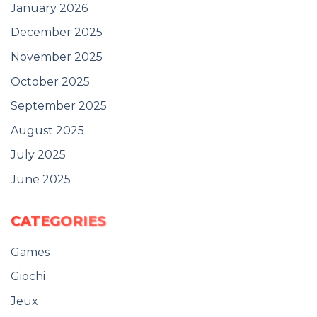
January 2026
December 2025
November 2025
October 2025
September 2025
August 2025
July 2025
June 2025
CATEGORIES
Games
Giochi
Jeux