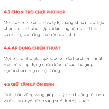
4.3 CHỌN TRÒ CHƠI PHÙ HỢP
Mỗi trò chơi có cơ chế và tỷ lệ thắng khác nhau. Lựa
chọn trò chơi phù hợp với kinh nghiệm và sở thích
cá nhân giúp nâng cao hiệu quả chơi.
4.4 ÁP DỤNG CHIẾN THUẬT
Một số trò như blackjack, poker đòi hỏi chiến thuật.
Học hỏi và áp dụng chiến lược từ cao thủ giúp
người chơi nâng cơ hội thắng.
4.5 GIỮ TÂM LÝ ỔN ĐỊNH
Tinh thần vững vàng giúp xử lý tình huống tốt hơn
và đưa ra quyết định sáng suốt khi đặt cược.