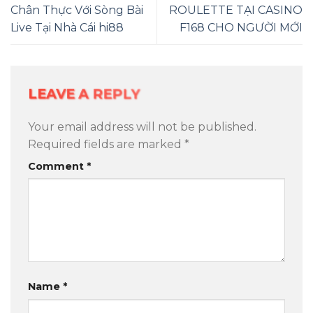
Chân Thực Với Sòng Bài
ROULETTE TẠI CASINO
Live Tại Nhà Cái hi88
F168 CHO NGƯỜI MỚI
LEAVE A REPLY
Your email address will not be published.
Required fields are marked
*
Comment
*
Name
*