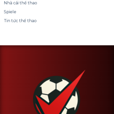
Nhà cái thể thao
Spiele
Tin tức thể thao