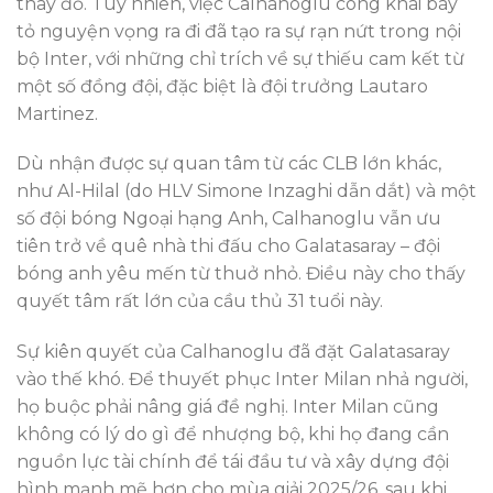
thay đồ. Tuy nhiên, việc Calhanoglu công khai bày
tỏ nguyện vọng ra đi đã tạo ra sự rạn nứt trong nội
bộ Inter, với những chỉ trích về sự thiếu cam kết từ
một số đồng đội, đặc biệt là đội trưởng Lautaro
Martinez.
Dù nhận được sự quan tâm từ các CLB lớn khác,
như Al-Hilal (do HLV Simone Inzaghi dẫn dắt) và một
số đội bóng Ngoại hạng Anh, Calhanoglu vẫn ưu
tiên trở về quê nhà thi đấu cho Galatasaray – đội
bóng anh yêu mến từ thuở nhỏ. Điều này cho thấy
quyết tâm rất lớn của cầu thủ 31 tuổi này.
Sự kiên quyết của Calhanoglu đã đặt Galatasaray
vào thế khó. Để thuyết phục Inter Milan nhả người,
họ buộc phải nâng giá đề nghị. Inter Milan cũng
không có lý do gì để nhượng bộ, khi họ đang cần
nguồn lực tài chính để tái đầu tư và xây dựng đội
hình mạnh mẽ hơn cho mùa giải 2025/26, sau khi