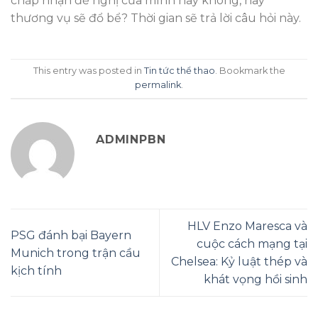
chấp nhận đề nghị của mình hay không, hay
thương vụ sẽ đổ bể? Thời gian sẽ trả lời câu hỏi này.
This entry was posted in
Tin tức thể thao
. Bookmark the
permalink
.
ADMINPBN
HLV Enzo Maresca và
PSG đánh bại Bayern
cuộc cách mạng tại
Munich trong trận cầu
Chelsea: Kỷ luật thép và
kịch tính
khát vọng hồi sinh