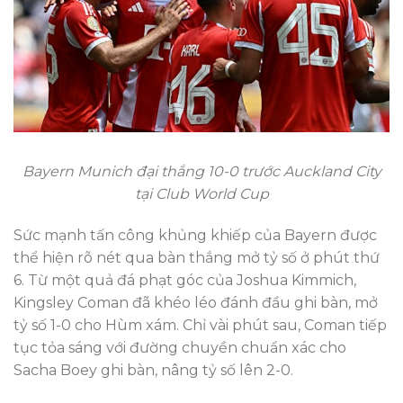
Bayern Munich đại thắng 10-0 trước Auckland City
tại Club World Cup
Sức mạnh tấn công khủng khiếp của Bayern được
thể hiện rõ nét qua bàn thắng mở tỷ số ở phút thứ
6. Từ một quả đá phạt góc của Joshua Kimmich,
Kingsley Coman đã khéo léo đánh đầu ghi bàn, mở
tỷ số 1-0 cho Hùm xám. Chỉ vài phút sau, Coman tiếp
tục tỏa sáng với đường chuyền chuẩn xác cho
Sacha Boey ghi bàn, nâng tỷ số lên 2-0.