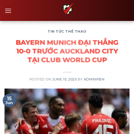
Skip
to
content
TIN TỨC THỂ THAO
BAYERN MUNICH ĐẠI THẮNG
10-0 TRƯỚC AUCKLAND CITY
TẠI CLUB WORLD CUP
POSTED ON
JUNE 15, 2025
BY
ADMINPBN
15
Jun