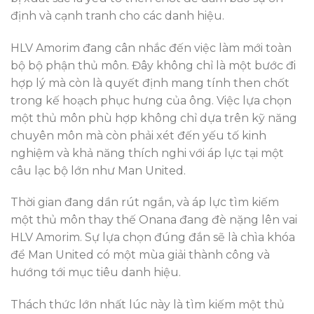
định và cạnh tranh cho các danh hiệu.
HLV Amorim đang cân nhắc đến việc làm mới toàn
bộ bộ phận thủ môn. Đây không chỉ là một bước đi
hợp lý mà còn là quyết định mang tính then chốt
trong kế hoạch phục hưng của ông. Việc lựa chọn
một thủ môn phù hợp không chỉ dựa trên kỹ năng
chuyên môn mà còn phải xét đến yếu tố kinh
nghiệm và khả năng thích nghi với áp lực tại một
câu lạc bộ lớn như Man United.
Thời gian đang dần rút ngắn, và áp lực tìm kiếm
một thủ môn thay thế Onana đang đè nặng lên vai
HLV Amorim. Sự lựa chọn đúng đắn sẽ là chìa khóa
để Man United có một mùa giải thành công và
hướng tới mục tiêu danh hiệu.
Thách thức lớn nhất lúc này là tìm kiếm một thủ