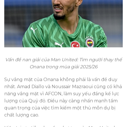
Vấn đề nan giải của Man United: Tìm người thay thế
Onana trong mùa giải 2025/26
Sự vắng mặt của Onana không phải là vấn đề duy
nhất. Amad Diallo và Noussair Mazraoui cũng có khả
năng vắng mặt vì AFCON, làm suy yếu đáng kể lực
lượng của Quỷ đỏ. Điều này càng nhấn mạnh tầm
quan trọng của việc tìm kiếm một thủ môn dự bị
chất lượng cao.