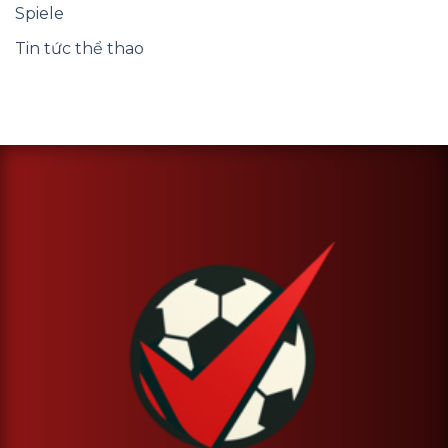
Spiele
Tin tức thể thao