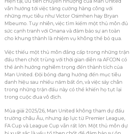
Hiện tại, ưu tiên chuyển nhượng của Man United
vẫn hướng tới việc tăng cường hàng công với
những mục tiêu như Victor Osimhen hay Bryan
Mbeumo. Tuy nhiên, việc tìm kiếm một thủ môn đủ
sức cạnh tranh với Onana và đảm bảo sự an toàn
cho khung thành là nhiệm vụ không thể bỏ qua.
Việc thiếu một thủ môn đẳng cấp trong những trận
đấu then chốt trùng với thời gian diễn ra AFCON có
thể ảnh hưởng nghiêm trọng đến thành tích của
Man United. Đội bóng đang hướng đến mục tiêu
danh hiệu sau nhiều năm bất ổn, và việc sảy chân
trong những trận đấu này có thể khiến họ tụt lại
trong cuộc đua vô địch.
Mùa giải 2025/26, Man United không tham dự đấu
trường châu Âu, nhưng áp lực từ Premier League,
FA Cup và League Cup vẫn rất lớn. Một thủ môn dự
bị xuất sắc là yếu tố then chốt để đảm bảo sự ổn