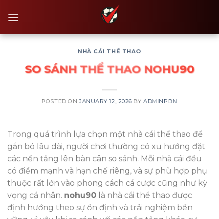
Skip
to
content
NHÀ CÁI THỂ THAO
SO SÁNH THỂ THAO NOHU90
POSTED ON
JANUARY 12, 2026
BY
ADMINPBN
Trong quá trình lựa chọn một nhà cái thể thao để
gắn bó lâu dài, người chơi thường có xu hướng đặt
các nền tảng lên bàn cân so sánh. Mỗi nhà cái đều
có điểm mạnh và hạn chế riêng, và sự phù hợp phụ
thuộc rất lớn vào phong cách cá cược cũng như kỳ
vọng cá nhân.
nohu90
là nhà cái thể thao được
định hướng theo sự ổn định và trải nghiệm bền