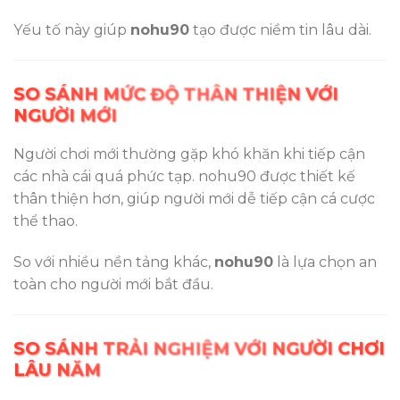
Yếu tố này giúp
nohu90
tạo được niềm tin lâu dài.
SO SÁNH MỨC ĐỘ THÂN THIỆN VỚI
NGƯỜI MỚI
Người chơi mới thường gặp khó khăn khi tiếp cận
các nhà cái quá phức tạp. nohu90 được thiết kế
thân thiện hơn, giúp người mới dễ tiếp cận cá cược
thể thao.
So với nhiều nền tảng khác,
nohu90
là lựa chọn an
toàn cho người mới bắt đầu.
SO SÁNH TRẢI NGHIỆM VỚI NGƯỜI CHƠI
LÂU NĂM