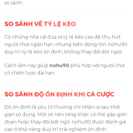
so sánh.
SO SÁNH VỀ TỶ LỆ KÈO
Có những nhà cái đưa ra tỷ lệ kèo cao để thu hút
người chơi ngắn hạn, nhưng biến động lớn. nohu90
duy trì tỷ lệ kèo ổn định, không thay đổi đột ngột.
Cách làm này giúp
nohu90
phù hợp với người chơi
có chiến lược dài hạn.
SO SÁNH ĐỘ ỔN ĐỊNH KHI CÁ CƯỢC
Độ ổn định là yếu tố thường chỉ nhận ra sau thời
gian sử dụng. Một số nền tảng khác có thể gặp gián
đoạn hoặc thay đổi bất ngờ. nohu90 được đánh giá
cao ở khả năng duy trì trải nghiệm ổn định.