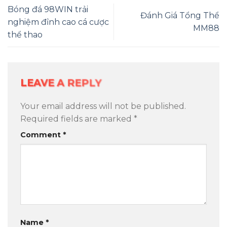
Bóng đá 98WIN trải
Đánh Giá Tổng Thể
nghiệm đỉnh cao cá cược
MM88
thể thao
LEAVE A REPLY
Your email address will not be published.
Required fields are marked
*
Comment
*
Name
*