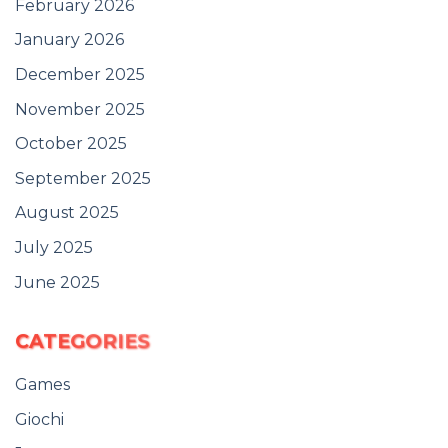
February 2026
January 2026
December 2025
November 2025
October 2025
September 2025
August 2025
July 2025
June 2025
CATEGORIES
Games
Giochi