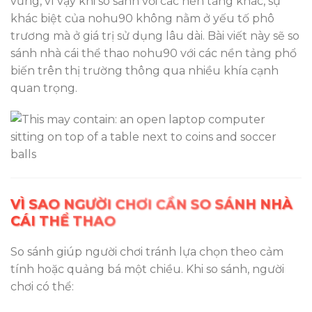
vững, vì vậy khi so sánh với các nền tảng khác, sự
khác biệt của nohu90 không nằm ở yếu tố phô
trương mà ở giá trị sử dụng lâu dài. Bài viết này sẽ so
sánh nhà cái thể thao nohu90 với các nền tảng phổ
biến trên thị trường thông qua nhiều khía cạnh
quan trọng.
VÌ SAO NGƯỜI CHƠI CẦN SO SÁNH NHÀ
CÁI THỂ THAO
So sánh giúp người chơi tránh lựa chọn theo cảm
tính hoặc quảng bá một chiều. Khi so sánh, người
chơi có thể: