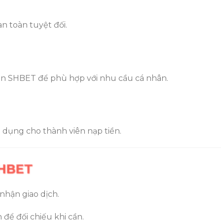
n toàn tuyệt đối.
iền SHBET để phù hợp với nhu cầu cá nhân.
 dụng cho thành viên nạp tiền.
SHBET
 nhận giao dịch.
 để đối chiếu khi cần.