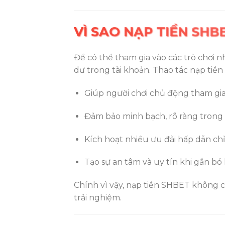
VÌ SAO NẠP TIỀN SH
Để có thể tham gia vào các trò chơi nh
dư trong tài khoản. Thao tác nạp tiền
Giúp người chơi chủ động tham gia
Đảm bảo minh bạch, rõ ràng trong q
Kích hoạt nhiều ưu đãi hấp dẫn chỉ
Tạo sự an tâm và uy tín khi gắn bó 
Chính vì vậy, nạp tiền SHBET không c
trải nghiệm.