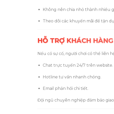
Không nên chia nhỏ thành nhiều gia
Theo dõi các khuyến mãi để tận dụn
HỖ TRỢ KHÁCH HÀNG 
Nếu có sự cố, người chơi có thể liên 
Chat trực tuyến 24/7 trên website.
Hotline tư vấn nhanh chóng.
Email phản hồi chi tiết.
Đội ngũ chuyên nghiệp đảm bảo giao 