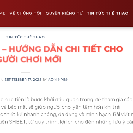
ME
VỀ CHÚNG TÔI
QUYỀN RIÊNG TƯ
TIN TỨC THỂ THAO
TIN TỨC THỂ THAO
 – HƯỚNG DẪN CHI TIẾT CHO
ƯỜI CHƠI MỚI
ON
SEPTEMBER 17, 2025
BY
ADMINPBN
ệc nạp tiền là bước khởi đầu quan trọng để tham gia các
i và bảo mật sẽ giúp người chơi yên tâm hơn khi trải
c thiết kế nhanh chóng, đa dạng và minh bạch. Bài viết 
iền SHBET, từ quy trình, lợi ích cho đến những lưu ý cầ