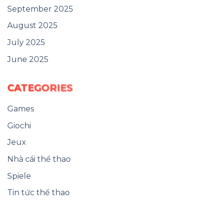
September 2025
August 2025
July 2025
June 2025
CATEGORIES
Games
Giochi
Jeux
Nhà cái thể thao
Spiele
Tin tức thể thao