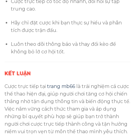
Cược trực tiếp có tốc độ nhanh, đòi hỏi sự tập
trung cao.
Hãy chỉ đặt cược khi bạn thực sự hiểu và phân
tích được trận đấu.
Luôn theo dõi thông báo và thay đổi kèo để
không bỏ lỡ cơ hội tốt.
KẾT LUẬN
Cược trực tiếp tại
trang mb66
là trải nghiệm cá cược
thể thao hiện đại, giúp người chơi tăng cơ hội chiến
thắng nhờ tận dụng thông tin và biến động thực tế.
Việc nắm vững cách thức tham gia và áp dụng
những bí quyết phù hợp sẽ giúp bạn trở thành
người chơi cược trực tiếp thành công và tận hưởng
niềm vui trọn vẹn từ môn thể thao mình yêu thích.