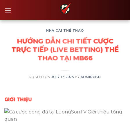
Skip
to
content
NHÀ CÁI THỂ THAO
HƯỚNG DẪN CHI TIẾT CƯỢC
TRỰC TIẾP (LIVE BETTING) THỂ
THAO TẠI MB66
POSTED ON
JULY 17, 2025
BY
ADMINPBN
GIỚI THIỆU