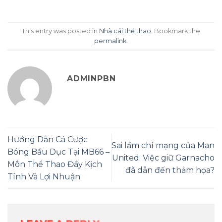
This entry was posted in
Nhà cái thể thao
. Bookmark the
permalink
.
ADMINPBN
Hướng Dẫn Cá Cược
Sai lầm chí mạng của Man
Bóng Bầu Dục Tại MB66 –
United: Việc giữ Garnacho
Môn Thể Thao Đầy Kịch
đã dẫn đến thảm họa?
Tính Và Lợi Nhuận