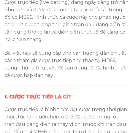
Cược trực tiếp (live betting) đang ngày càng trở nên
phổ biến và được ưa chuộng tại các nhà cái, trong
đó có MB66. Hình thức cá cược này cho phép người
chơi đặt cược trong thời gian trận đấu đang diễn ra,
tận dụng thông tin và diễn biến thực tế để tăng cơ
hội chiến thắng.
Bài viết này sẽ cung cấp cho bạn hướng dẫn chi tiết
cách tham gia cược trực tiếp thể thao tại MB66,
cùng những bí quyết để tận dụng tối đa hình thức
cá cược hấp dẫn này.
1. CƯỢC TRỰC TIẾP LÀ GÌ?
Cược trực tiếp là hình thức đặt cược trong thời gian
thực, tức là người chơi có thể đặt cược trong lúc
trận đấu đang diễn ra thay vì chỉ trước khi trận đấu
bắt đầu. Tại MB66, cược trực tiếp được áp dụng cho