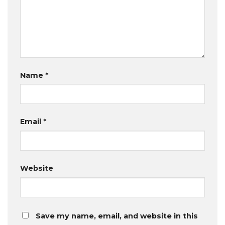
Name
*
Email
*
Website
Save my name, email, and website in this