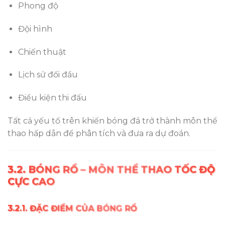
Phong độ
Đội hình
Chiến thuật
Lịch sử đối đầu
Điều kiện thi đấu
Tất cả yếu tố trên khiến bóng đá trở thành môn thể
thao hấp dẫn để phân tích và đưa ra dự đoán.
3.2. BÓNG RỔ – MÔN THỂ THAO TỐC ĐỘ
CỰC CAO
3.2.1. ĐẶC ĐIỂM CỦA BÓNG RỔ