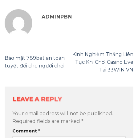
ADMINPBN
Kinh Nghiệm Thắng Liên
Bảo mật 789bet an toàn
Tục Khi Chơi Casino Live
tuyệt đối cho người chơi
Tại 33WIN VN
LEAVE A REPLY
Your email address will not be published.
Required fields are marked
*
Comment
*