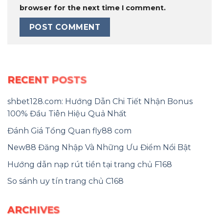
browser for the next time I comment.
RECENT POSTS
shbet128.com: Hướng Dẫn Chi Tiết Nhận Bonus
100% Đầu Tiên Hiệu Quả Nhất
Đánh Giá Tổng Quan fly88 com
New88 Đăng Nhập Và Những Ưu Điểm Nổi Bật
Hướng dẫn nạp rút tiền tại trang chủ F168
So sánh uy tín trang chủ C168
ARCHIVES