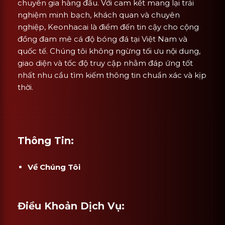
chuyên gia hàng đầu. Với cam kết mang lại trải
nghiệm minh bạch, khách quan và chuyên
nghiệp, Keonhacai là điểm đến tin cậy cho cộng
đồng đam mê cá độ bóng đá tại Việt Nam và
quốc tế. Chúng tôi không ngừng tối ưu nội dung,
giao diện và tốc độ truy cập nhằm đáp ứng tốt
nhất nhu cầu tìm kiếm thông tin chuẩn xác và kịp
thời.
Thông Tin:
Về Chúng Tôi
Điều Khoản Dịch Vụ: