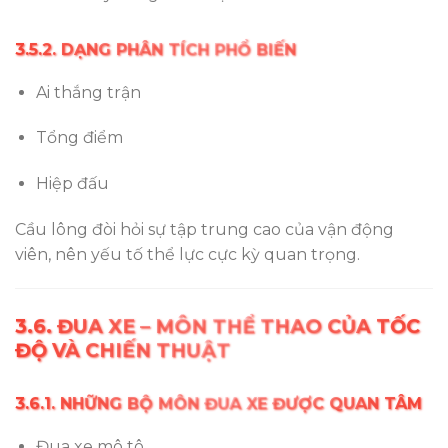
3.5.2. DẠNG PHÂN TÍCH PHỔ BIẾN
Ai thắng trận
Tổng điểm
Hiệp đấu
Cầu lông đòi hỏi sự tập trung cao của vận động
viên, nên yếu tố thể lực cực kỳ quan trọng.
3.6. ĐUA XE – MÔN THỂ THAO CỦA TỐC
ĐỘ VÀ CHIẾN THUẬT
3.6.1. NHỮNG BỘ MÔN ĐUA XE ĐƯỢC QUAN TÂM
Đua xe mô tô