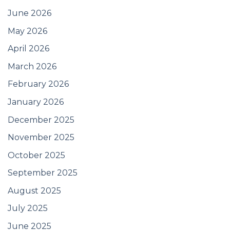
June 2026
May 2026
April 2026
March 2026
February 2026
January 2026
December 2025
November 2025
October 2025
September 2025
August 2025
July 2025
June 2025