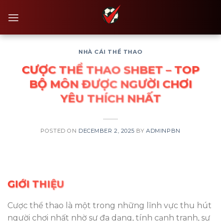
Skip
to
content
NHÀ CÁI THỂ THAO
CƯỢC THỂ THAO SHBET – TOP
BỘ MÔN ĐƯỢC NGƯỜI CHƠI
YÊU THÍCH NHẤT
POSTED ON
DECEMBER 2, 2025
BY
ADMINPBN
GIỚI THIỆU
Cược thể thao là một trong những lĩnh vực thu hút
người chơi nhất nhờ sự đa dạng, tính cạnh tranh, sự