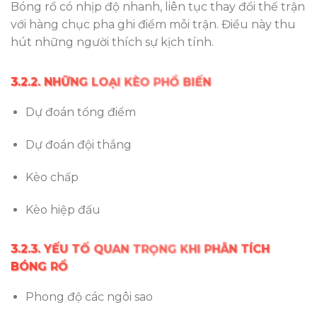
Bóng rổ có nhịp độ nhanh, liên tục thay đổi thế trận
với hàng chục pha ghi điểm mỗi trận. Điều này thu
hút những người thích sự kịch tính.
3.2.2. NHỮNG LOẠI KÈO PHỔ BIẾN
Dự đoán tổng điểm
Dự đoán đội thắng
Kèo chấp
Kèo hiệp đấu
3.2.3. YẾU TỐ QUAN TRỌNG KHI PHÂN TÍCH
BÓNG RỔ
Phong độ các ngôi sao