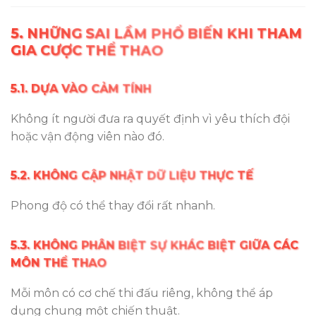
5. NHỮNG SAI LẦM PHỔ BIẾN KHI THAM
GIA CƯỢC THỂ THAO
5.1. DỰA VÀO CẢM TÍNH
Không ít người đưa ra quyết định vì yêu thích đội
hoặc vận động viên nào đó.
5.2. KHÔNG CẬP NHẬT DỮ LIỆU THỰC TẾ
Phong độ có thể thay đổi rất nhanh.
5.3. KHÔNG PHÂN BIỆT SỰ KHÁC BIỆT GIỮA CÁC
MÔN THỂ THAO
Mỗi môn có cơ chế thi đấu riêng, không thể áp
dụng chung một chiến thuật.