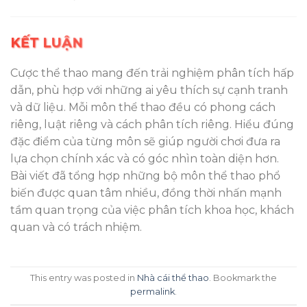
KẾT LUẬN
Cược thể thao mang đến trải nghiệm phân tích hấp
dẫn, phù hợp với những ai yêu thích sự cạnh tranh
và dữ liệu. Mỗi môn thể thao đều có phong cách
riêng, luật riêng và cách phân tích riêng. Hiểu đúng
đặc điểm của từng môn sẽ giúp người chơi đưa ra
lựa chọn chính xác và có góc nhìn toàn diện hơn.
Bài viết đã tổng hợp những bộ môn thể thao phổ
biến được quan tâm nhiều, đồng thời nhấn mạnh
tầm quan trọng của việc phân tích khoa học, khách
quan và có trách nhiệm.
This entry was posted in
Nhà cái thể thao
. Bookmark the
permalink
.