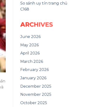
So sánh uy tín trang chủ
C168
ARCHIVES
June 2026
May 2026
April 2026
March 2026
February 2026
January 2026
hần
December 2025
và
November 2025
October 2025