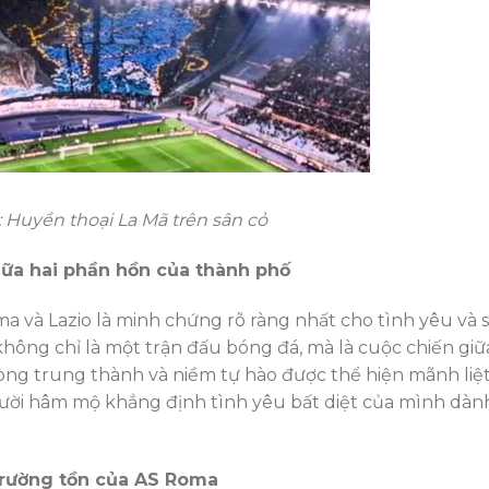
 Huyền thoại La Mã trên sân cỏ
giữa hai phần hồn của thành phố
ma và Lazio là minh chứng rõ ràng nhất cho tình yêu và 
hông chỉ là một trận đấu bóng đá, mà là cuộc chiến giữ
òng trung thành và niềm tự hào được thể hiện mãnh liệ
người hâm mộ khẳng định tình yêu bất diệt của mình dàn
trường tồn của AS Roma