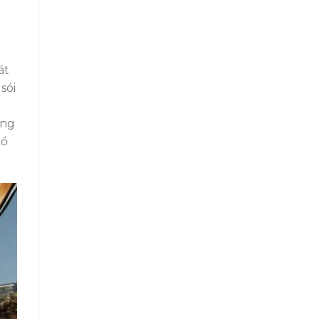
át
sói
àng
cổ