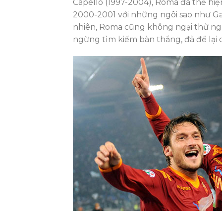
Capello (1997-2004), Roma đã thể hiện
2000-2001 với những ngôi sao như Gabr
nhiên, Roma cũng không ngại thử ng
ngừng tìm kiếm bàn thắng, đã để lại d