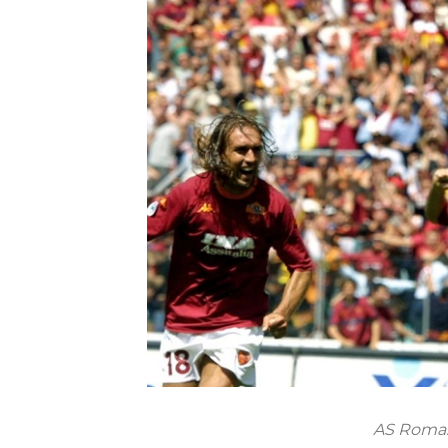
AS Roma: