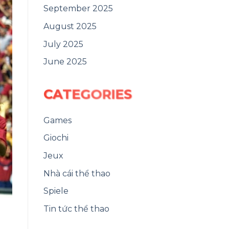
September 2025
August 2025
July 2025
June 2025
CATEGORIES
Games
Giochi
Jeux
Nhà cái thể thao
Spiele
Tin tức thể thao