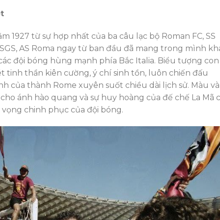
t
ăm 1927 từ sự hợp nhất của ba câu lạc bộ Roman FC, SS
 SGS, AS Roma ngay từ ban đầu đã mang trong mình kh
ác đội bóng hùng mạnh phía Bắc Italia. Biểu tượng con 
 tinh thần kiên cường, ý chí sinh tồn, luôn chiến đấu
h của thành Rome xuyên suốt chiều dài lịch sử. Màu v
g cho ánh hào quang và sự huy hoàng của đế chế La Mã 
t vọng chinh phục của đội bóng.