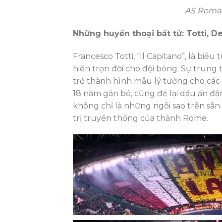
AS Roma:
Những huyền thoại bất tử: Totti, De
Francesco Totti, “Il Capitano”, là bi
hiến trọn đời cho đội bóng. Sự trung 
trở thành hình mẫu lý tưởng cho các t
18 năm gắn bó, cũng để lại dấu ấn đ
không chỉ là những ngôi sao trên sân 
trị truyền thống của thành Rome.