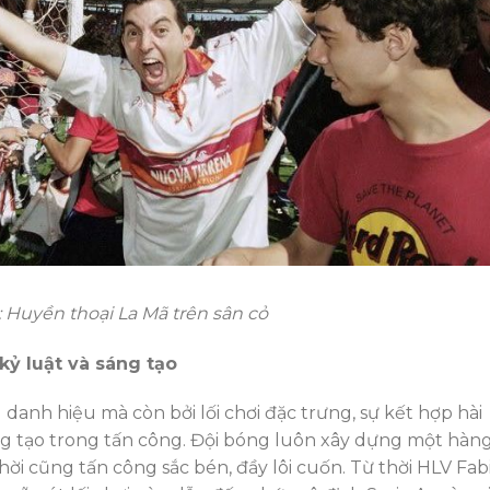
 Huyền thoại La Mã trên sân cỏ
 kỷ luật và sáng tạo
danh hiệu mà còn bởi lối chơi đặc trưng, sự kết hợp hài
áng tạo trong tấn công. Đội bóng luôn xây dựng một hàn
i cũng tấn công sắc bén, đầy lôi cuốn. Từ thời HLV Fab