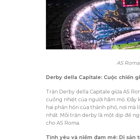
AS Roma:
Derby della Capitale: Cuộc chiến 
Trận Derby della Capitale giữa AS Ro
cuồng nhiệt của người hâm mộ. Đây k
hai phần hồn của thành phố, nơi mà l
nhất. Mỗi trận derby là một dịp để 
cho AS Roma.
Tình yêu và niềm đam mê: Di sản 